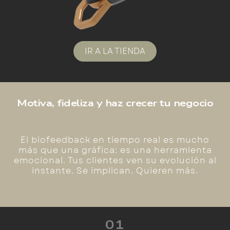
IR A LA TIENDA
Motiva, fideliza y haz crecer tu negocio
El biofeedback en tiempo real es mucho
más que una gráfica: es una herramienta
emocional. Tus clientes ven su evolución al
instante. Se implican. Quieren más.
01