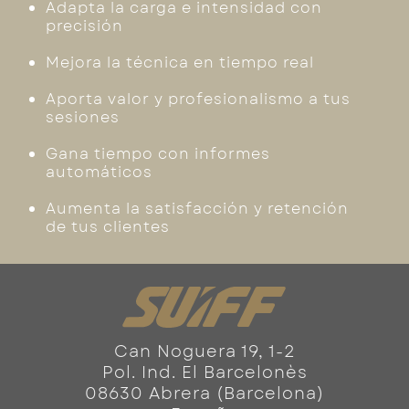
Adapta la carga e intensidad con
precisión
Mejora la técnica en tiempo real
Aporta valor y profesionalismo a tus
sesiones
Gana tiempo con informes
automáticos
Aumenta la satisfacción y retención
de tus clientes
Can Noguera 19, 1-2
Pol. Ind. El Barcelonès
08630 Abrera (Barcelona)