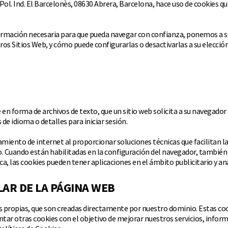
, Pol. Ind. El Barcelonès, 08630 Abrera, Barcelona, hace uso de cookies
nformación necesaria para que pueda navegar con confianza, ponemos a s
os Sitios Web, y cómo puede configurarlas o desactivarlas a su elección
forma de archivos de texto, que un sitio web solicita a su navegador p
e idioma o detalles para iniciar sesión.
ento de internet al proporcionar soluciones técnicas que facilitan la 
io. Cuando están habilitadas en la configuración del navegador, también
, las cookies pueden tener aplicaciones en el ámbito publicitario y ana
LAR DE LA PÁGINA WEB
propias, que son creadas directamente por nuestro dominio. Estas cookie
ar otras cookies con el objetivo de mejorar nuestros servicios, informa