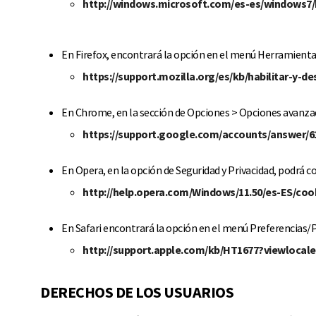
http://windows.microsoft.com/es-es/windows7/
En Firefox, encontrará la opción en el menú Herramientas
https://support.mozilla.org/es/kb/habilitar-y-d
En Chrome, en la sección de Opciones > Opciones avanzad
https://support.google.com/accounts/answer/6
En Opera, en la opción de Seguridad y Privacidad, podrá co
http://help.opera.com/Windows/11.50/es-ES/coo
En Safari encontrará la opción en el menú Preferencias/Pr
http://support.apple.com/kb/HT1677?viewlocal
DERECHOS DE LOS USUARIOS