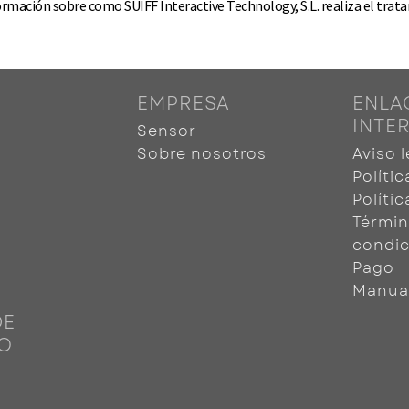
ormación sobre como SUIFF Interactive Technology, S.L. realiza el trat
EMPRESA
ENLA
INTE
Sensor
o
Sobre nosotros
Aviso l
Políti
Políti
Términ
condic
Pago
Manua
DE
O