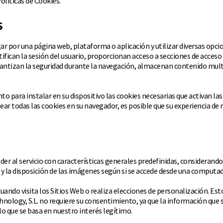
olíticas de Cookies.
S
ar por una página web, plataforma o aplicación y utilizar diversas opcio
dentifican la sesión del usuario, proporcionan acceso a secciones de acce
rantizan la seguridad durante la navegación, almacenan contenido mult
 para instalar en su dispositivo las cookies necesarias que activan las f
oquear todas las cookies en su navegador, es posible que su experiencia d
der al servicio con características generales predefinidas, considerando 
 y la disposición de las imágenes según si se accede desde una computad
ndo visita los Sitios Web o realiza elecciones de personalización. Est
chnology, S.L. no requiere su consentimiento, ya que la información que s
lo que se basa en nuestro interés legítimo.