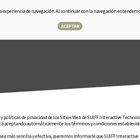
la experiencia de navegación. Al continuar con la navegación entendem
e
Sensor
Soluciones
Sobre nosotros
Blog
Tiend
▾
ACEPTAR
 políticas de privacidad de los Sitios Web de SUIFF Interactive Technolo
d está aceptando automáticamente los términos y condiciones establecidos
ea más sencilla y efectiva, queremos informarle que SUIFF Interactive T