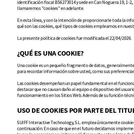
identificación fiscal B56273014 y sede en Can Noguera 19, 1-2
llamaremos "cookies" en adelante.
En esta línea, y con la intención de proporcionarle toda la i
qué son las cookies, qué tipos de cookies empleamos en nuestr
La presente política de cookies fue modificada el 22/04/2026.
¿QUÉ ES UNA COOKIE?
Una cookie es un pequeño fragmento de datos, generalmente en 
para recordar información sobre usted, como sus preferencias d
Las cookies desempeñan un papel fundamental en el funcionami
destacar que no causan daño al equipo o dispositivo del usuar
funcionamiento en los Sitios Web. Además de su función técnica
USO DE COOKIES POR PARTE DEL TITU
SUIFF Interactive Technology, S.L. emplea únicamente cookies 
continuación. En caso de que en el futuro decidamos implement