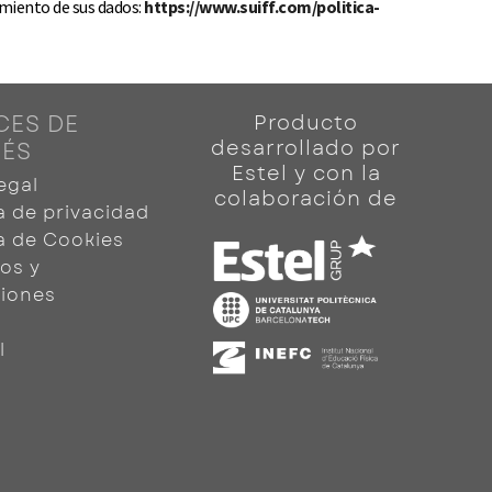
amiento de sus dados:
https://www.suiff.com/politica-
CES DE
Producto
desarrollado por
RÉS
Estel y con la
egal
colaboración de
ca de privacidad
ca de Cookies
os y
iones
l