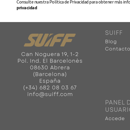
Consulte nuestra Política de Privacidad para obtener más inf
privacidad
SUIFF
Blog
Contact
Can Noguera 19, 1-2
Pol. Ind. El Barcelonès
08630 Abrera
(Barcelona)
España
(+34) 682 08 03 67
info@suiff.com
PANEL 
USUARI
Accede