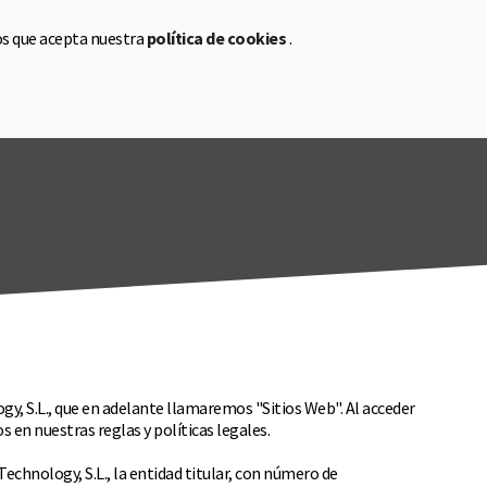
os que acepta nuestra
política de cookies
.
a
CA
EN
ES
gy, S.L., que en adelante llamaremos "Sitios Web". Al acceder
 en nuestras reglas y políticas legales.
echnology, S.L., la entidad titular, con número de