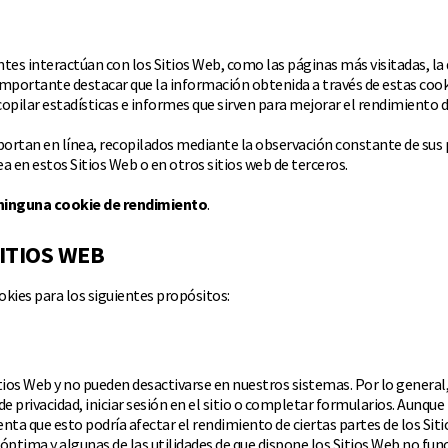
ntes interactúan con los Sitios Web, como las páginas más visitadas, la
importante destacar que la información obtenida a través de estas cooki
copilar estadísticas e informes que sirven para mejorar el rendimiento d
rtan en línea, recopilados mediante la observación constante de sus pa
ea en estos Sitios Web o en otros sitios web de terceros.
ninguna cookie de rendimiento
.
SITIOS WEB
ookies para los siguientes propósitos:
ios Web y no pueden desactivarse en nuestros sistemas. Por lo general, 
e privacidad, iniciar sesión en el sitio o completar formularios. Aunque
nta que esto podría afectar el rendimiento de ciertas partes de los Siti
óptima y algunas de las utilidades de que dispone los Sitios Web no fu