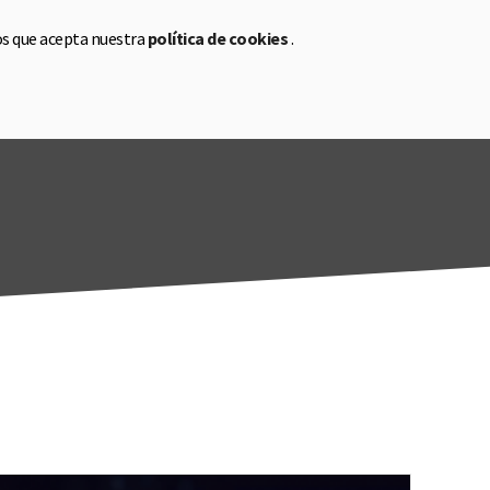
os que acepta nuestra
política de cookies
.
a
CA
EN
ES