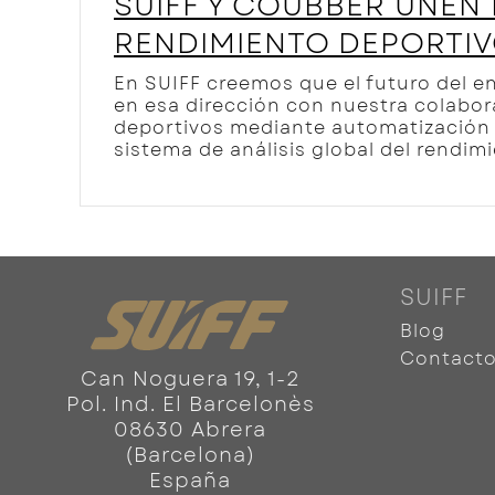
SUIFF Y COUBBER UNEN
RENDIMIENTO DEPORTI
En SUIFF creemos que el futuro del e
en esa dirección con nuestra colabor
deportivos mediante automatización e 
sistema de análisis global del rendimi
SUIFF
Blog
Contact
Can Noguera 19, 1-2
Pol. Ind. El Barcelonès
08630 Abrera
(Barcelona)
España