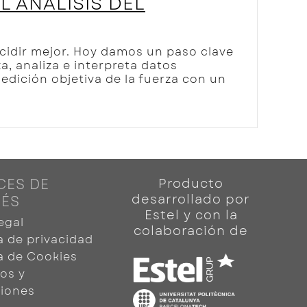
 ANÁLISIS DEL
cidir mejor. Hoy damos un paso clave
, analiza e interpreta datos
medición objetiva de la fuerza con un
CES DE
Producto
desarrollado por
RÉS
Estel y con la
egal
colaboración de
ca de privacidad
ca de Cookies
os y
iones