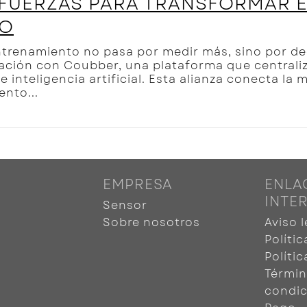
 FUERZAS PARA TRANSFORMAR EL
VO
ntrenamiento no pasa por medir más, sino por de
ación con Coubber, una plataforma que centraliza
inteligencia artificial. Esta alianza conecta la 
ento...
EMPRESA
ENLA
INTE
Sensor
o
Sobre nosotros
Aviso l
Políti
Políti
Términ
condic