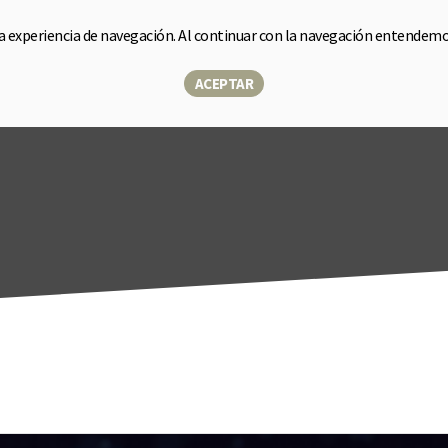
la experiencia de navegación. Al continuar con la navegación entendem
e
Sensor
Soluciones
Sobre nosotros
Blog
Tiend
▾
ACEPTAR