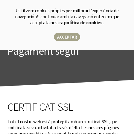
Botiga
Utilitzem cookies pròpies per millorar l'experiència de
navegació. Al continuar amb la navegació entenem que
accepta la nostra
política de cookies
.
ACCEPTAR
Pagament segur
CERTIFICAT SSL
Tot el nostre web està protegit amb un certificat SSL, que
codifica la seva activitat a través d'ella. Les nostres pàgines
comencen per https://, siguent la
s
el que assegura que dita