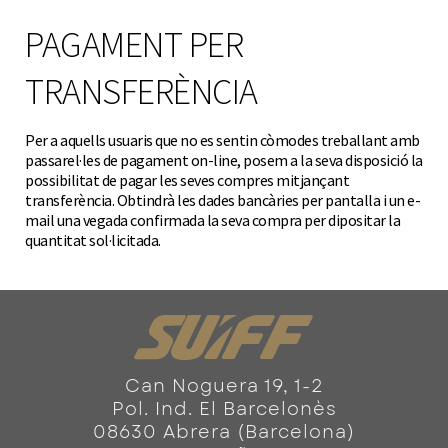
PAGAMENT PER
TRANSFERÈNCIA
Per a aquells usuaris que no es sentin còmodes treballant amb
passarel·les de pagament on-line, posem a la seva disposició la
possibilitat de pagar les seves compres mitjançant
transferència. Obtindrà les dades bancàries per pantalla i un e-
mail una vegada confirmada la seva compra per dipositar la
quantitat sol·licitada.
Can Noguera 19, 1-2
Pol. Ind. El Barcelonès
08630 Abrera (Barcelona)