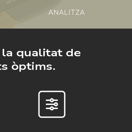
ANALITZA
 la qualitat de
ts òptims.