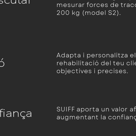
scular
mesurar forces de tracc
200 kg (model S2).
Adapta i personalitza 
ó
rehabilitació del teu cl
objectives i precises.
SUIFF aporta un valor af
fiança
augmentant la confiança