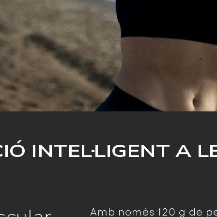
IÓ INTEL·LIGENT A 
Amb només 120 g de pes