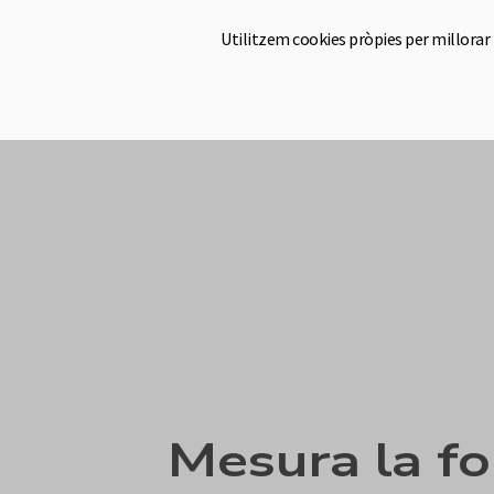
Utilitzem cookies pròpies per millorar
Ho
Mesura la fo