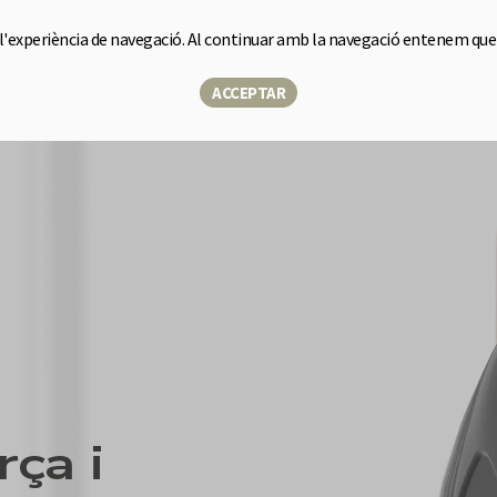
 l'experiència de navegació. Al continuar amb la navegació entenem que
me
Sensor
Solucions
Sobre nosaltres
Blog
Botiga
▾
ACCEPTAR
rça i