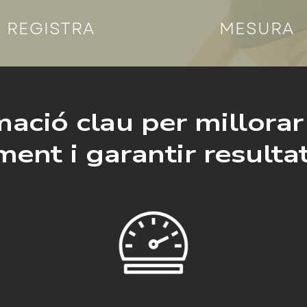
REGISTRA
MESURA
ació clau per millorar
ment i garantir resulta