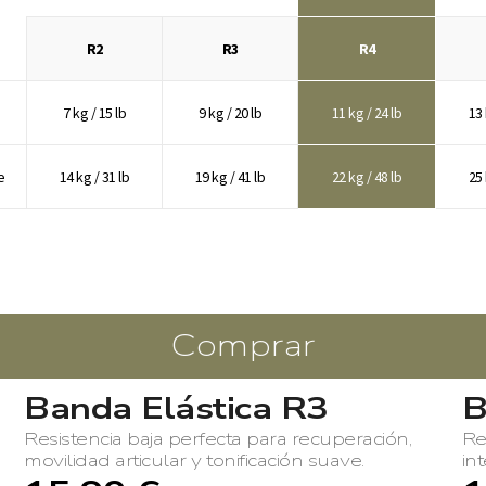
R2
R3
R4
7 kg / 15 lb
9 kg / 20 lb
11 kg / 24 lb
13 
e
14 kg / 31 lb
19 kg / 41 lb
22 kg / 48 lb
25 
Comprar
Banda Elástica R3
B
Resistencia baja perfecta para recuperación,
Re
movilidad articular y tonificación suave.
in