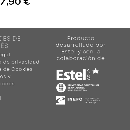
7,90 €
CES DE
Producto
desarrollado por
RÉS
Estel y con la
egal
colaboración de
ca de privacidad
ca de Cookies
os y
iones
l