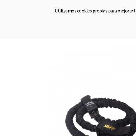
Utilizamos cookies propias para mejorar 
Hom
Shop
Bandas elásticas
Banda Elástica SUIFF R4