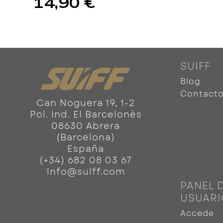
14,90 €
SUIFF
Blog
Contact
Can Noguera 19, 1-2
Pol. Ind. El Barcelonès
08630 Abrera
(Barcelona)
España
(+34) 682 08 03 67
info@suiff.com
PANEL 
USUARI
Accede