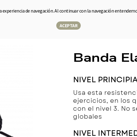
la experiencia de navegación. Al continuar con la navegación entendem
e
Sensor
Soluciones
Sobre nosotros
Blog
Tiend
▾
ACEPTAR
Banda El
NIVEL PRINCIPI
Usa esta resistenc
ejercicios, en los
con el nivel 3. No
globales
NIVEL INTERME