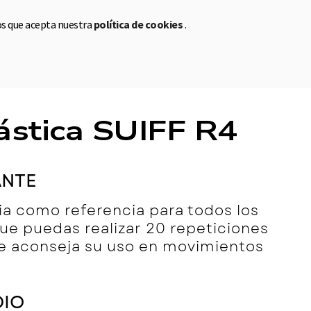
os que acepta nuestra
política de cookies
.
a
CA
EN
ES
ástica SUIFF R4
ANTE
ia como referencia para todos los
 que puedas realizar 20 repeticiones
 se aconseja su uso en movimientos
DIO