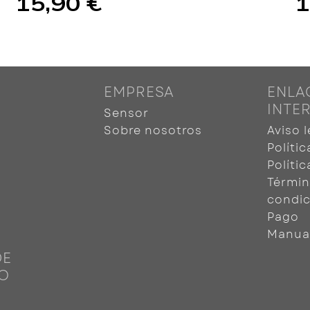
15,90 €
1
EMPRESA
ENLA
INTE
Sensor
o
Sobre nosotros
Aviso l
Políti
Políti
Términ
condic
Pago
Manua
DE
O