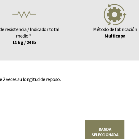
de resistencia / Indicador total
Método de fabricación
medio *
Multicapa
11 kg / 24 lb
de 2 veces su longitud de reposo.
BANDA
SELECCIONADA