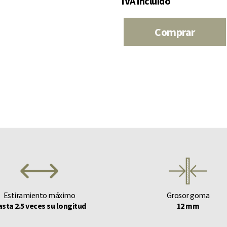
IVA incluido
Comprar
Estiramiento máximo
Grosor goma
sta 2.5 veces su longitud
12 mm