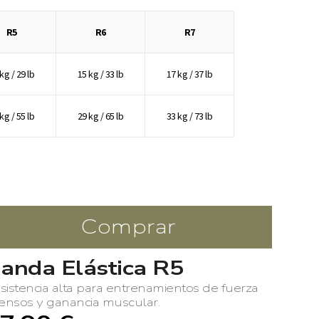
R5
R6
R7
kg / 29 lb
15 kg / 33 lb
17 kg / 37 lb
kg / 55 lb
29 kg / 65 lb
33 kg / 73 lb
Comprar
anda Elástica R5
sistencia alta para entrenamientos de fuerza
tensos y ganancia muscular.