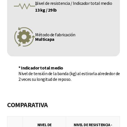
Nivel de resistencia / Indicador total medio
*
13 kg / 29 lb
Método de fabricación
Multicapa
* Indicador total medio
Nivel de tensión de la banda (kg) al estirarla alrededor de
2 veces su longitud de reposo.
COMPARATIVA
NIVEL DE
NIVEL DE RESISTENCIA -