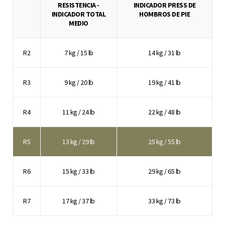
RESISTENCIA -
INDICADOR PRESS DE
INDICADOR TOTAL
HOMBROS DE PIE
MEDIO
R2
7 kg / 15 lb
14 kg / 31 lb
R3
9 kg / 20 lb
19 kg / 41 lb
R4
11 kg / 24 lb
22 kg / 48 lb
R5
13 kg / 29 lb
25 kg / 55 lb
R6
15 kg / 33 lb
29 kg / 65 lb
R7
17 kg / 37 lb
33 kg / 73 lb